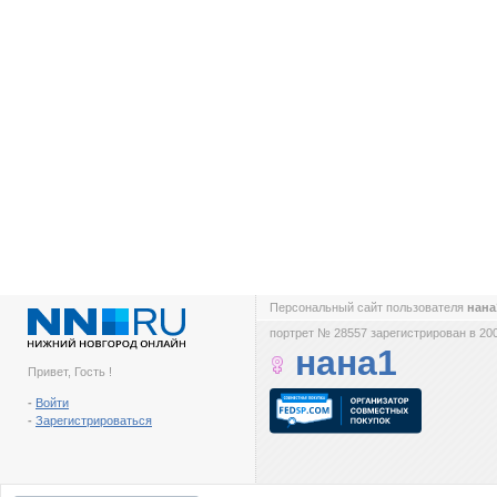
Персональный сайт пользователя
нан
портрет № 28557 зарегистрирован в 200
нана1
Привет, Гость !
-
Войти
-
Зарегистрироваться