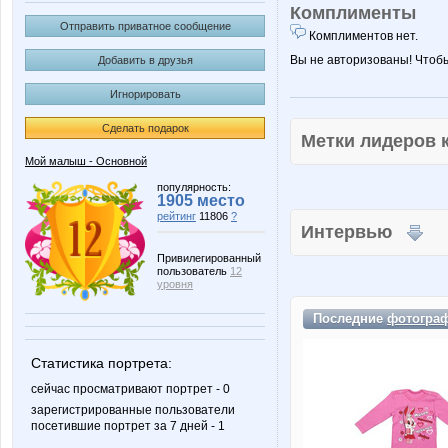
Комплименты
Отправить приватное сообщение
Комплиментов нет.
Вы не авторизованы! Чтоб
Добавить в друзья
Игнорировать
Сделать подарок
Метки лидеров
Мой малыш - Основной
популярность:
1905 место
рейтинг
11806
?
Интервью
Привилегированный
пользователь
12
уровня
Последние
фотогра
Статистика портрета:
сейчас просматривают портрет - 0
зарегистрированные пользователи
посетившие портрет за 7 дней - 1